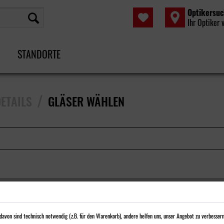
Optikersu
Ihr Optiker 
STANDORTE
/
ETAILS
GLÄSER WÄHLEN
avon sind technisch notwendig (z.B. für den Warenkorb), andere helfen uns, unser Angebot zu verbessern