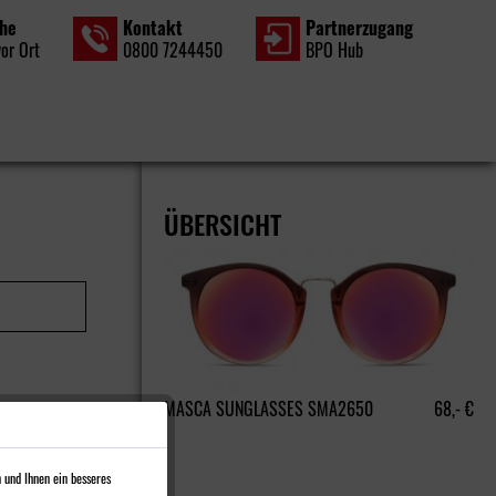
che
Kontakt
Partner­zugang
vor Ort
0800 7244450
BPO Hub
ÜBERSICHT
MASCA SUNGLASSES SMA2650
68,- €
 und Ihnen ein besseres