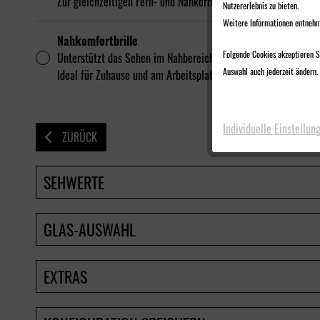
Zur gleichzeitigen Fern- und Nahkorrektur
Nutzererlebnis zu bieten.
Weitere Informationen entnehm
Nahkomfortbrille
Folgende Cookies akzeptieren Si
Unterstützt das Sehen im Nahbereich von 40cm bis 4m.
Auswahl auch jederzeit ändern. 
Ideal für Zuhause und am Arbeitsplatz.
Individuelle Einstellun
ZURÜCK
SEHWERTE
GLAS-AUSWAHL
EXTRAS