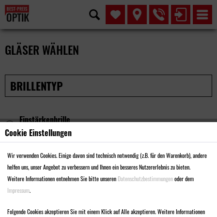
GLÄSER WÄHLEN
BRILLENTYP
Einstärkenbrille
Korrigiert Kurz- oder Weitsichtigkeit
Cookie Einstellungen
Wir verwenden Cookies. Einige davon sind technisch notwendig (z.B. für den Warenkorb), andere
Gleitsichtbrille
helfen uns, unser Angebot zu verbessern und Ihnen ein besseres Nutzererlebnis zu bieten.
Zur gleichzeitigen Fern- und Nahkorrektur
Weitere Informationen entnehmen Sie bitte unseren
Datenschutzbestimmungen
oder dem
Impressum
.
Nahkomfortbrille
Unterstützt das Sehen im Nahbereich von 40cm bis 4m.
Folgende Cookies akzeptieren Sie mit einem Klick auf Alle akzeptieren. Weitere Informationen