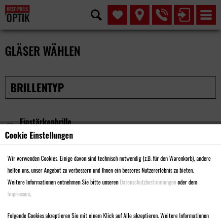
GLÄSER WÄHLEN
BRILLENTYP
Einstärkenbrille
Korrigiert Kurz- oder Weitsichtigkeit
Cookie Einstellungen
Wir verwenden Cookies. Einige davon sind technisch notwendig (z.B. für den Warenkorb), andere
Gleitsichtbrille
helfen uns, unser Angebot zu verbessern und Ihnen ein besseres Nutzererlebnis zu bieten.
Zur gleichzeitigen Fern- und Nahkorrektur
Weitere Informationen entnehmen Sie bitte unseren
Datenschutzbestimmungen
oder dem
Impressum
.
Nahkomfortbrille
Unterstützt das Sehen im Nahbereich von 40cm bis 4m.
Folgende Cookies akzeptieren Sie mit einem Klick auf Alle akzeptieren. Weitere Informationen