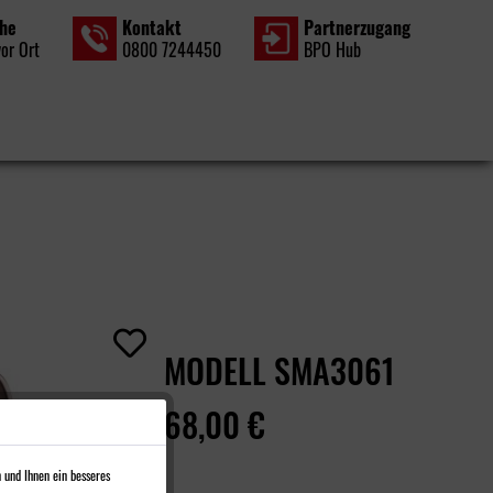
che
Kontakt
Partner­zugang
vor Ort
0800 7244450
BPO Hub
MODELL SMA3061
68,00 €
 und Ihnen ein besseres