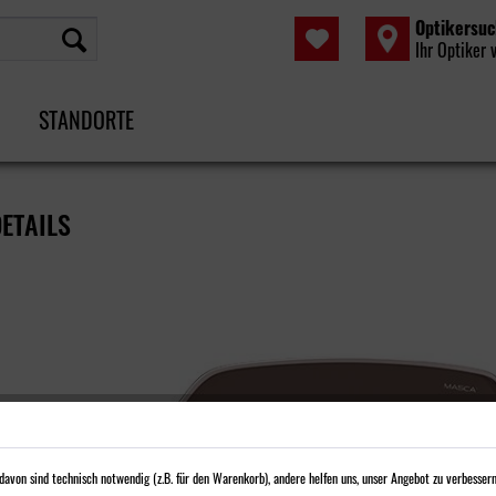
Optikersu
Ihr Optiker 
STANDORTE
ETAILS
avon sind technisch notwendig (z.B. für den Warenkorb), andere helfen uns, unser Angebot zu verbessern