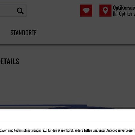
Optikersu
Ihr Optiker 
STANDORTE
ETAILS
avon sind technisch notwendig (z.B. für den Warenkorb), andere helfen uns, unser Angebot zu verbessern