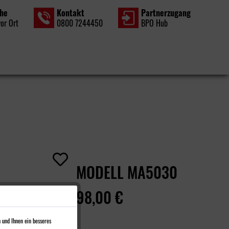
che
Kontakt
Partner­zugang
vor Ort
0800 7244450
BPO Hub
MODELL MA5030
98,00 €
 und Ihnen ein besseres