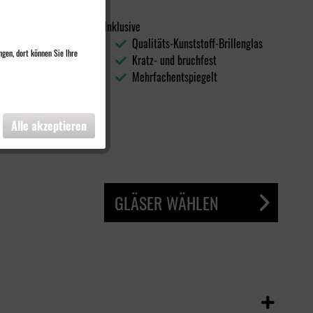
Inklusive
Qualitäts-Kunststoff-Brillenglas
ngen, dort können Sie Ihre
Kratz- und bruchfest
Mehrfachentspiegelt
Alle akzeptieren
GLÄSER WÄHLEN