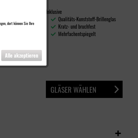
Inklusive
Qualitäts-Kunststoff-Brillenglas
ngen, dort können Sie Ihre
Kratz- und bruchfest
Mehrfachentspiegelt
Alle akzeptieren
GLÄSER WÄHLEN