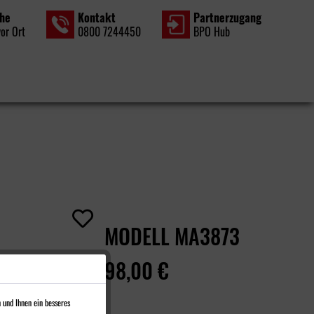
che
Kontakt
Partner­zugang
vor Ort
0800 7244450
BPO Hub
MODELL MA3873
98,00 €
 und Ihnen ein besseres