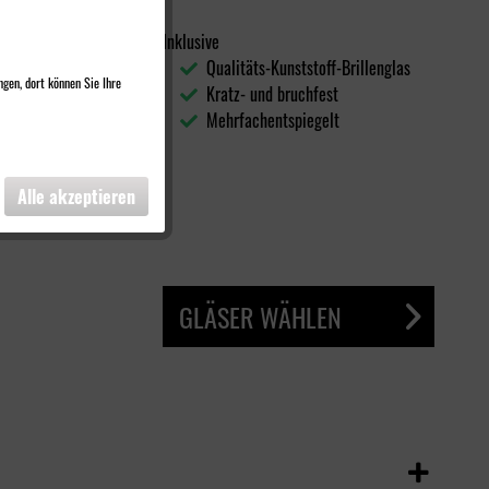
Inklusive
Qualitäts-Kunststoff-Brillenglas
ngen, dort können Sie Ihre
Kratz- und bruchfest
Mehrfachentspiegelt
Alle akzeptieren
GLÄSER WÄHLEN