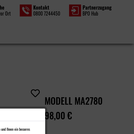
che
Kontakt
Partner­zugang
vor Ort
0800 7244450
BPO Hub
MODELL MA2780
98,00 €
 und Ihnen ein besseres