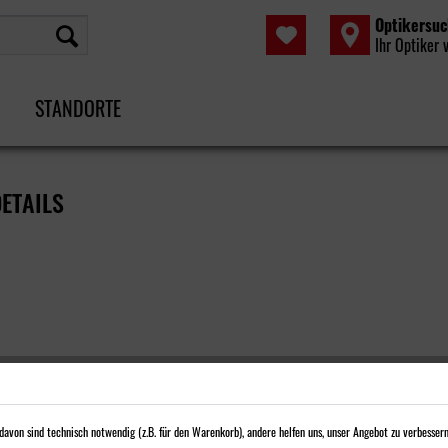
Optikersu
Ihr Optiker 
STANDORTE
ETAILS
avon sind technisch notwendig (z.B. für den Warenkorb), andere helfen uns, unser Angebot zu verbessern