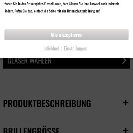
finden Sie in den Privatsphäre-Einstellungen, dort können Sie Ihre Auswahl auch jederzeit
108,00 €
ändern. Rufen Sie dazu einfach die Seite mit der Datenschutzerklärung auf.
Inklusive
Qualitäts-Kunststoff-Brillenglas
Alle akzeptieren
Kratz- und bruchfest
Mehrfachentspiegelt
Individuelle Einstellungen
GLÄSER WÄHLEN
PRODUKTBESCHREIBUNG
BRILLENGRÖSSE