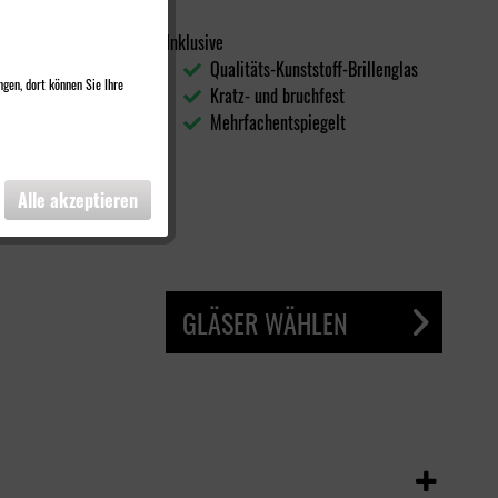
Inklusive
Qualitäts-Kunststoff-Brillenglas
ngen, dort können Sie Ihre
Kratz- und bruchfest
Mehrfachentspiegelt
Alle akzeptieren
GLÄSER WÄHLEN