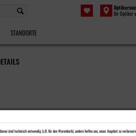
Optikersu
Ihr Optiker 
STANDORTE
ETAILS
avon sind technisch notwendig (z.B. für den Warenkorb), andere helfen uns, unser Angebot zu verbessern