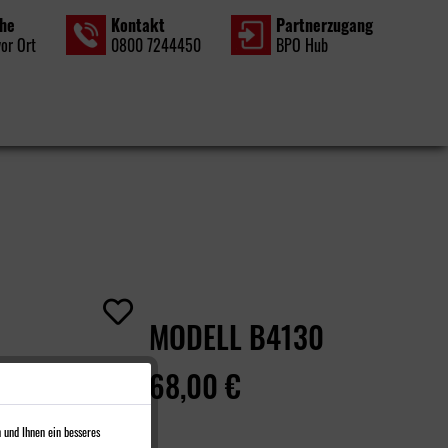
che
Kontakt
Partner­zugang
vor Ort
0800 7244450
BPO Hub
MODELL B4130
68,00 €
 und Ihnen ein besseres